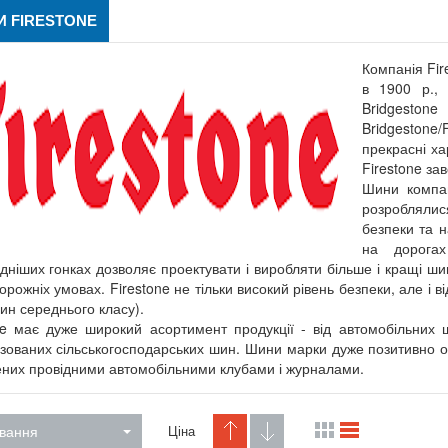
 FIRESTONE
Компанія Fir
в 1900 р., 
Bridgeston
Bridgestone
прекрасні ха
Firestone за
Шини компан
розроблялис
безпеки та н
на дорогах
дніших гонках дозволяє проектувати і виробляти більше і кращі ши
орожніх умовах. Firestone не тільки високий рівень безпеки, але і в
ин середнього класу).
ne має дуже широкий асортимент продукції - від автомобільних ш
ізованих сільськогосподарських шин. Шини марки дуже позитивно оці
них провідними автомобільними клубами і журналами.
вання
Ціна