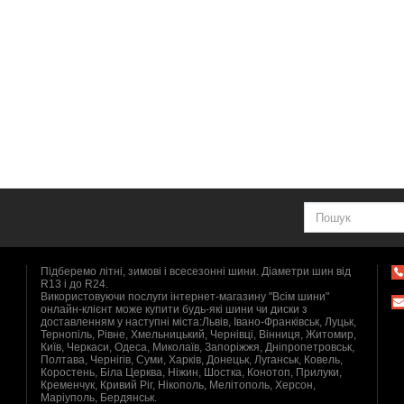
Підберемо літні, зимові і всесезонні шини. Діаметри шин від
R13 і до R24.
Використовуючи послуги інтернет-магазину "Всім шини"
онлайн-клієнт може купити будь-які шини чи диски з
доставленням у наступні міста:Львів, Івано-Франківськ, Луцьк,
Тернопіль, Рівне, Хмельницький, Чернівці, Вінниця, Житомир,
Київ, Черкаси, Одеса, Миколаїв, Запоріжжя, Дніпропетровськ,
Полтава, Чернігів, Суми, Харків, Донецьк, Луганськ, Ковель,
Коростень, Біла Церква, Ніжин, Шостка, Конотоп, Прилуки,
Кременчук, Кривий Ріг, Нікополь, Мелітополь, Херсон,
Маріуполь, Бердянськ.