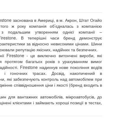
estone заснована в Америці, в м. Акрон, Штат Огайо
того ж року компанія об’єдналась з компанією
e з подальшим утворенням однієї компанії –
/Firestone. В теперішні часи бренд демонструє
рактеристики за відносно невисокими цінами. Шини
воювали репутацію якісних, надійних та безпечних.
ії Firestone - це виключно витончені вироби, які
я протягом багатьох років з урахуванням вимог
адійності. Firestone надихнув нове покоління водіїв
 і гоночних трасах. Досвід, накопичений в
ни, які забезпечують контроль над автомобілем при
ідмінне співвідношення ціни і якості (бренд входить в
ин для вантажних автомобілів, мікроавтобусів, до
нені клієнтами і займають хороші позиції в тестах,