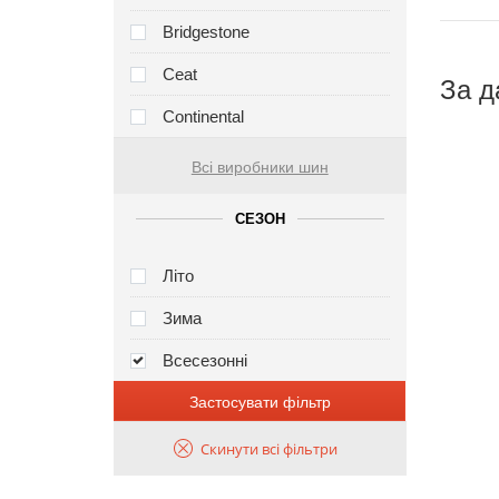
Bridgestone
Ceat
За д
Continental
Всі виробники шин
СЕЗОН
Літо
Зима
Всесезонні
Застосувати фільтр
Скинути всі фільтри