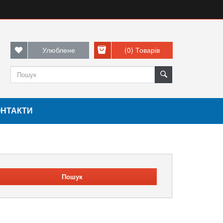
Улюблене
(0)
Товарів
ОНТАКТИ
Пошук