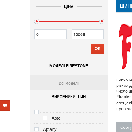
ШИНИ
ЦІНА
ОК
МОДЕЛІ FIRESTONE
найскла
Всі моделі
різних д
число ш
Firesto
ВИРОБНИКИ ШИН
спеціал
проведе
Aoteli
Сорту
Aptany