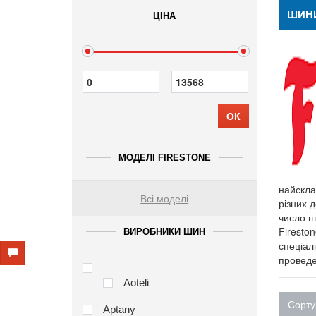
ШИНИ
ЦІНА
ОК
МОДЕЛІ FIRESTONE
найскла
Всі моделі
різних д
число ш
Firesto
ВИРОБНИКИ ШИН
спеціал
проведе
Aoteli
Сорту
Aptany