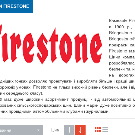
 FIRESTONE
Компанія Fir
в 1900 р., 
Bridgeston
Bridgestone
прекрасні ха
Firestone за
Шини компан
розроблялис
безпеки та н
на дорогах
дніших гонках дозволяє проектувати і виробляти більше і кращі ши
орожніх умовах. Firestone не тільки високий рівень безпеки, але і в
ин середнього класу).
ne має дуже широкий асортимент продукції - від автомобільних ш
ізованих сільськогосподарських шин. Шини марки дуже позитивно оці
них провідними автомобільними клубами і журналами.
вання
Ціна