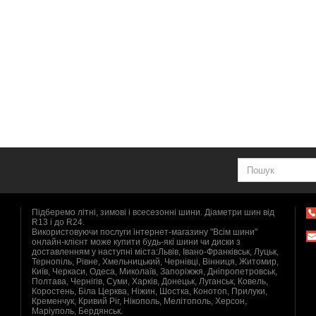
Підберемо літні, зимові і всесезонні шини. Діаметри шин від
R13 і до R24.
Використовуючи послуги інтернет-магазину "Всім шини"
онлайн-клієнт може купити будь-які шини чи диски з
доставленням у наступні міста:Львів, Івано-Франківськ, Луцьк,
Тернопіль, Рівне, Хмельницький, Чернівці, Вінниця, Житомир,
Київ, Черкаси, Одеса, Миколаїв, Запоріжжя, Дніпропетровськ,
Полтава, Чернігів, Суми, Харків, Донецьк, Луганськ, Ковель,
Коростень, Біла Церква, Ніжин, Шостка, Конотоп, Прилуки,
Кременчук, Кривий Ріг, Нікополь, Мелітополь, Херсон,
Маріуполь, Бердянськ.