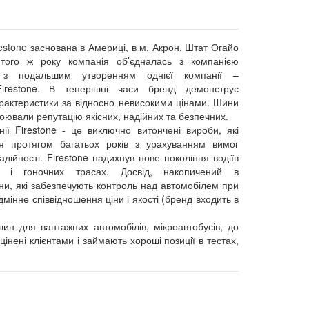
estone заснована в Америці, в м. Акрон, Штат Огайо
того ж року компанія об’єдналась з компанією
e з подальшим утворенням однієї компанії –
/Firestone. В теперішні часи бренд демонструє
рактеристики за відносно невисокими цінами. Шини
воювали репутацію якісних, надійних та безпечних.
ії Firestone - це виключно витончені вироби, які
я протягом багатьох років з урахуванням вимог
адійності. Firestone надихнув нове покоління водіїв
 і гоночних трасах. Досвід, накопичений в
ни, які забезпечують контроль над автомобілем при
ідмінне співвідношення ціни і якості (бренд входить в
ин для вантажних автомобілів, мікроавтобусів, до
нені клієнтами і займають хороші позиції в тестах,