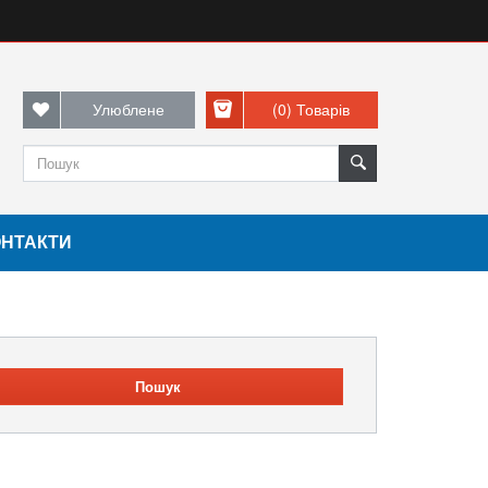
Улюблене
(0)
Товарів
ОНТАКТИ
Пошук