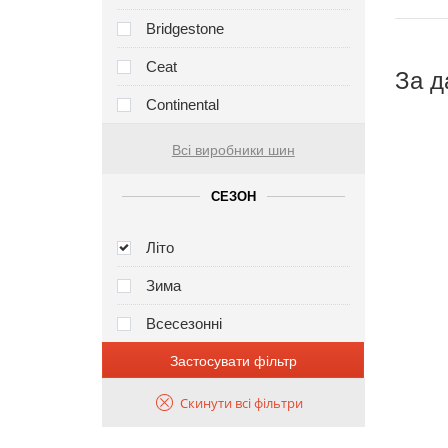
Bridgestone
Ceat
За д
Continental
Всі виробники шин
СЕЗОН
Літо
Зима
Всесезонні
Застосувати фільтр
Скинути всі фільтри