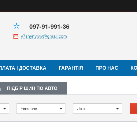
097-91-991-36
ПЛАТА І ДОСТАВКА
ГАРАНТІЯ
ПРО НАС
К
ПІДБІР ШИН ПО АВТО
Firestone
Літо