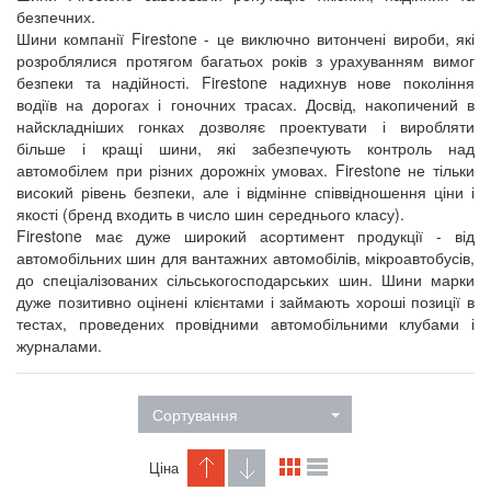
безпечних.
Шини компанії Firestone - це виключно витончені вироби, які
розроблялися протягом багатьох років з урахуванням вимог
безпеки та надійності. Firestone надихнув нове покоління
водіїв на дорогах і гоночних трасах. Досвід, накопичений в
найскладніших гонках дозволяє проектувати і виробляти
більше і кращі шини, які забезпечують контроль над
автомобілем при різних дорожніх умовах. Firestone не тільки
високий рівень безпеки, але і відмінне співвідношення ціни і
якості (бренд входить в число шин середнього класу).
Firestone має дуже широкий асортимент продукції - від
автомобільних шин для вантажних автомобілів, мікроавтобусів,
до спеціалізованих сільськогосподарських шин. Шини марки
дуже позитивно оцінені клієнтами і займають хороші позиції в
тестах, проведених провідними автомобільними клубами і
журналами.
Сортування
Ціна