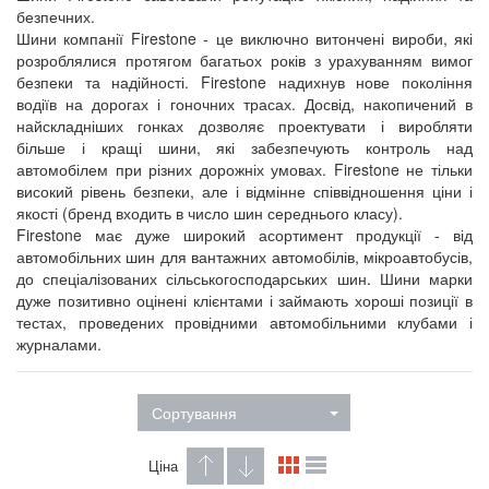
безпечних.
Шини компанії Firestone - це виключно витончені вироби, які
розроблялися протягом багатьох років з урахуванням вимог
безпеки та надійності. Firestone надихнув нове покоління
водіїв на дорогах і гоночних трасах. Досвід, накопичений в
найскладніших гонках дозволяє проектувати і виробляти
більше і кращі шини, які забезпечують контроль над
автомобілем при різних дорожніх умовах. Firestone не тільки
високий рівень безпеки, але і відмінне співвідношення ціни і
якості (бренд входить в число шин середнього класу).
Firestone має дуже широкий асортимент продукції - від
автомобільних шин для вантажних автомобілів, мікроавтобусів,
до спеціалізованих сільськогосподарських шин. Шини марки
дуже позитивно оцінені клієнтами і займають хороші позиції в
тестах, проведених провідними автомобільними клубами і
журналами.
Сортування
Ціна