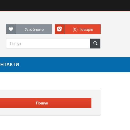
Улюблене
(0)
Товарів
ОНТАКТИ
Пошук