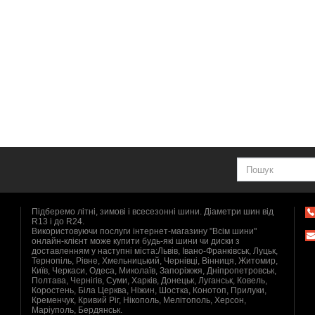
Підберемо літні, зимові і всесезонні шини. Діаметри шин від
R13 і до R24.
Використовуючи послуги інтернет-магазину "Всім шини"
онлайн-клієнт може купити будь-які шини чи диски з
доставленням у наступні міста:Львів, Івано-Франківськ, Луцьк,
Тернопіль, Рівне, Хмельницький, Чернівці, Вінниця, Житомир,
Київ, Черкаси, Одеса, Миколаїв, Запоріжжя, Дніпропетровськ,
Полтава, Чернігів, Суми, Харків, Донецьк, Луганськ, Ковель,
Коростень, Біла Церква, Ніжин, Шостка, Конотоп, Прилуки,
Кременчук, Кривий Ріг, Нікополь, Мелітополь, Херсон,
Маріуполь, Бердянськ.