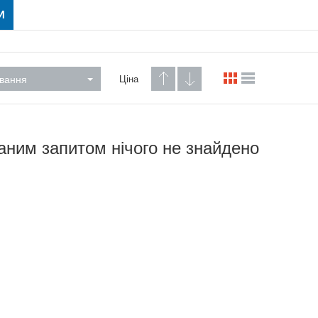
И
вання
Ціна
аним запитом нічого не знайдено