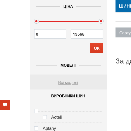
ШИН
ЦІНА
Сорту
ОК
За д
МОДЕЛІ
Всі моделі
ВИРОБНИКИ ШИН
Aoteli
Aptany