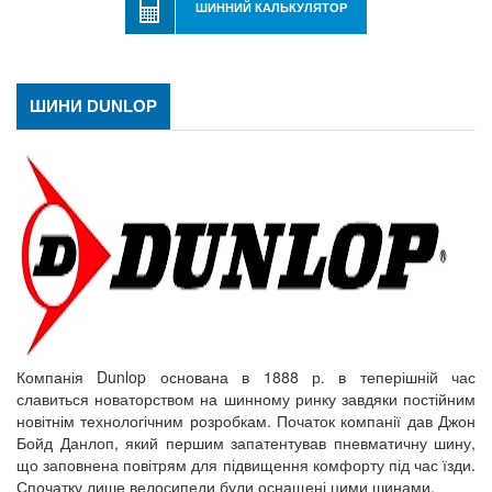
ШИННИЙ КАЛЬКУЛЯТОР
ШИНИ DUNLOP
Компанія Dunlop основана в 1888 р. в теперішній час
славиться новаторством на шинному ринку завдяки постійним
новітнім технологічним розробкам. Початок компанії дав Джон
Бойд Данлоп, який першим запатентував пневматичну шину,
що заповнена повітрям для підвищення комфорту під час їзди.
Спочатку лише велосипеди були оснащені цими шинами.