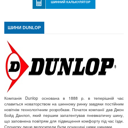
ШИННИЙ КАЛЬКУЛЯТОР
ШИНИ DUNLOP
Компанія Dunlop основана в 1888 р. в теперішній час
славиться новаторством на шинному ринку завдяки постійним
новітнім технологічним розробкам. Початок компанії дав Джон
Бойд Данлоп, який першим запатентував пневматичну шину,
що заповнена повітрям для підвищення комфорту під час їзди.
Спочатку лише велосипеди були оснащені цими шинами.