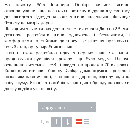
На початку 60-х інженери Dunlop виявили явище
аквапланування, що дозволило розвинути дренажну систему
для швидкого відведення води з шини, що значно підвищує
безпеку на мокрій дорозі.
Ще одним з виняткових досягнень є технологія Данлоп 3S, яка
дозволяє розробляти шини одночасно і безпечними, і
комфортними та стійкими до зносу. Це рішення призначило
новий стандарт у виробництві шин.
Dunlop також розробила одну з перших шин, яка може
продовжувати рух після проколу - це була модель Denovo
оснащена системою DSST і введена в продаж в 70-их роках.
Характеристики шин бренду Dunlop демонструють прекрасні
показники еластичності, зчеплення з дорогою, відводу води та
снігу, шуму. Якість та надійність шин цього бренду завоювали
довіру водіїв з усього світу.
Сортування
Ціна