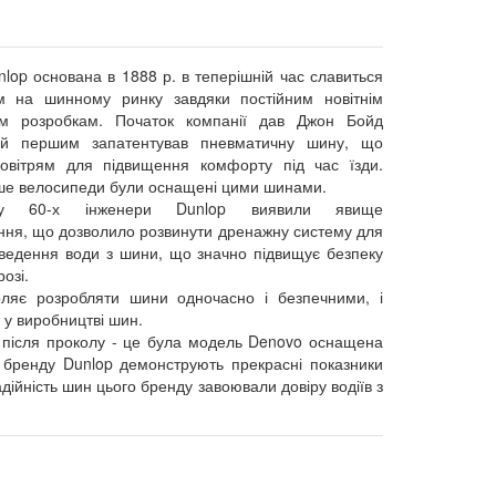
lop основана в 1888 р. в теперішній час славиться
м на шинному ринку завдяки постійним новітнім
им розробкам. Початок компанії дав Джон Бойд
ий першим запатентував пневматичну шину, що
овітрям для підвищення комфорту під час їзди.
ше велосипеди були оснащені цими шинами.
у 60-х інженери Dunlop виявили явище
ння, що дозволило розвинути дренажну систему для
дведення води з шини, що значно підвищує безпеку
озі.
ляє розробляти шини одночасно і безпечними, і
 у виробництві шин.
 після проколу - це була модель Denovo оснащена
 бренду Dunlop демонструють прекрасні показники
адійність шин цього бренду завоювали довіру водіїв з