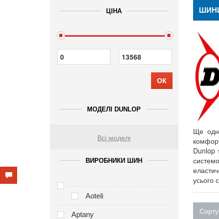
ШИН
ЦІНА
ОК
МОДЕЛІ DUNLOP
Ще одн
Всі моделі
комфорт
Dunlop 
системо
ВИРОБНИКИ ШИН
еластичн
усього с
Aoteli
Сорту
Aptany