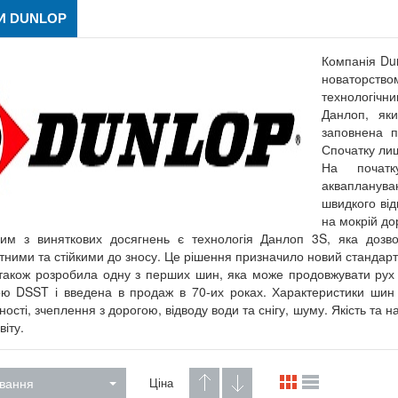
И DUNLOP
Компанія Dun
новаторство
технологічн
Данлоп, як
заповнена п
Спочатку ли
На початк
аквапланува
швидкого ві
на мокрій дор
им з виняткових досягнень є технологія Данлоп 3S, яка дозво
ними та стійкими до зносу. Це рішення призначило новий стандарт
також розробила одну з перших шин, яка може продовжувати рух
ю DSST і введена в продаж в 70-их роках. Характеристики шин
ості, зчеплення з дорогою, відводу води та снігу, шуму. Якість та н
віту.
вання
Ціна