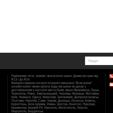
Підберемо літні, зимові і всесезонні шини. Діаметри шин від
R13 і до R24.
Використовуючи послуги інтернет-магазину "Всім шини"
онлайн-клієнт може купити будь-які шини чи диски з
доставленням у наступні міста:Львів, Івано-Франківськ, Луцьк,
Тернопіль, Рівне, Хмельницький, Чернівці, Вінниця, Житомир,
Київ, Черкаси, Одеса, Миколаїв, Запоріжжя, Дніпропетровськ,
Полтава, Чернігів, Суми, Харків, Донецьк, Луганськ, Ковель,
Коростень, Біла Церква, Ніжин, Шостка, Конотоп, Прилуки,
Кременчук, Кривий Ріг, Нікополь, Мелітополь, Херсон,
Маріуполь, Бердянськ.