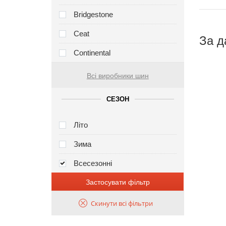
Bridgestone
Ceat
За д
Continental
Всі виробники шин
СЕЗОН
Літо
Зима
Всесезонні
Застосувати фільтр
Скинути всі фільтри