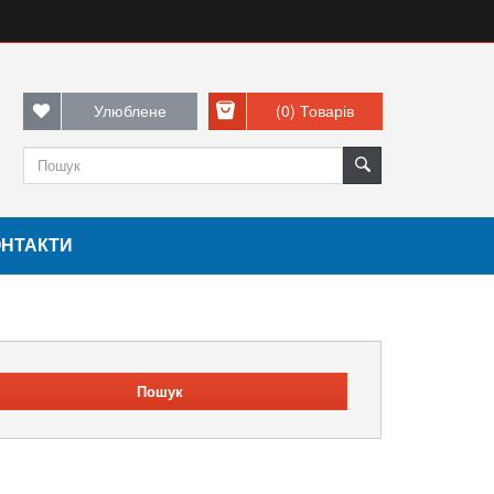
Улюблене
(0)
Товарів
ОНТАКТИ
Пошук