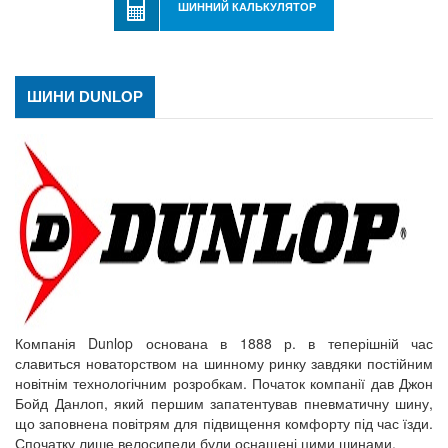
ШИННИЙ КАЛЬКУЛЯТОР
ШИНИ DUNLOP
Компанія Dunlop основана в 1888 р. в теперішній час
славиться новаторством на шинному ринку завдяки постійним
новітнім технологічним розробкам. Початок компанії дав Джон
Бойд Данлоп, який першим запатентував пневматичну шину,
що заповнена повітрям для підвищення комфорту під час їзди.
Спочатку лише велосипеди були оснащені цими шинами.