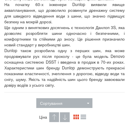
На початку 60-х інженери Dunlop виявили явище
аквапланування, що дозволило розвинути дренажну систему
для швидкого відведення води з шини, що значно підвищує
безпеку на мокрій дорозі.
Ще одним з виняткових досягнень є технологія Данлоп 3S, яка
дозволяє розробляти шини одночасно і безпечними, і
комфортними та стійкими до зносу. Це рішення призначило
новий стандарт у виробництві шин.
Dunlop також розробила одну з перших шин, яка може
продовжувати рух після проколу - це була модель Denovo
оснащена системою DSST і введена в продаж в 70-их роках.
Характеристики шин бренду Dunlop демонструють прекрасні
показники еластичності, зчеплення з дорогою, відводу води та
снігу, шуму. Якість та надійність шин цього бренду завоювали
довіру водіїв з усього світу.
Сортування
Ціна