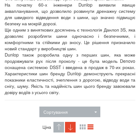
На початку 60-х інженери Dunlop виявили явище
аквапланування, що дозволило розвинути дренажну систему
для швидкого відведення води з шини, що значно підвищує
безпеку на мокрій дорозі.
Ще одним з виняткових досягнень є технологія Данлоп 3S, яка
дозволяє розробляти шини одночасно і безпечними, і
комфортними та стійкими до зносу. Це рішення призначило
новий стандарт у виробництві шин.
Dunlop також розробила одну з перших шин, яка може
продовжувати рух після проколу - це була модель Denovo
оснащена системою DSST і введена в продаж в 70-их роках.
Характеристики шин бренду Dunlop демонструють прекрасні
показники еластичності, зчеплення з дорогою, відводу води та
снігу, шуму. Якість та надійність шин цього бренду завоювали
довіру водіїв з усього світу.
Сортування
Ціна