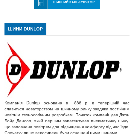
ШИННИЙ КАЛЬКУЛЯТОР
ШИНИ DUNLOP
Компанія Dunlop основана в 1888 р. в теперішній час
славиться новаторством на шинному ринку завдяки постійним
новітнім технологічним розробкам. Початок компанії дав Джон
Бойд Данлоп, який першим запатентував пневматичну шину,
що заповнена повітрям для підвищення комфорту під час їзди.
Спочатку лише велосипеди були оснащені цими шинами.