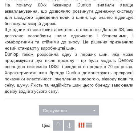
На початку 60-х інженери Dunlop виявили явище
аквапланування, що дозволило розвинути дренажну систему
для швидкого відведення води з шини, що значно підвищує
безпеку на мокрій дорозі.
Ще одним з виняткових досягнень є технологія Данлоп 3S, яка
дозволяє розробляти шини одночасно і безпечними, і
комфортними та стійкими до зносу. Це рішення призначило
новий стандарт у виробництві шин.
Dunlop також розробила одну з перших шин, яка може
продовжувати рух після проколу - це була модель Denovo
оснащена системою DSST і введена в продаж в 70-их роках.
Характеристики шин бренду Dunlop демонструють прекрасні
показники еластичності, зчеплення з дорогою, відводу води та
снігу, шуму. Якість та надійність шин цього бренду завоювали
довіру водіїв з усього світу.
Сортування
Ціна