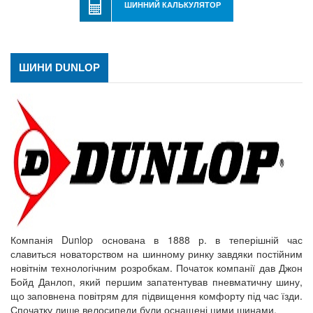
ШИННИЙ КАЛЬКУЛЯТОР
ШИНИ DUNLOP
Компанія Dunlop основана в 1888 р. в теперішній час
славиться новаторством на шинному ринку завдяки постійним
новітнім технологічним розробкам. Початок компанії дав Джон
Бойд Данлоп, який першим запатентував пневматичну шину,
що заповнена повітрям для підвищення комфорту під час їзди.
Спочатку лише велосипеди були оснащені цими шинами.