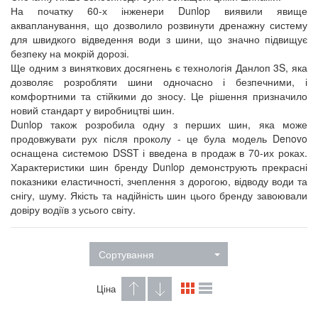
На початку 60-х інженери Dunlop виявили явище
аквапланування, що дозволило розвинути дренажну систему
для швидкого відведення води з шини, що значно підвищує
безпеку на мокрій дорозі.
Ще одним з виняткових досягнень є технологія Данлоп 3S, яка
дозволяє розробляти шини одночасно і безпечними, і
комфортними та стійкими до зносу. Це рішення призначило
новий стандарт у виробництві шин.
Dunlop також розробила одну з перших шин, яка може
продовжувати рух після проколу - це була модель Denovo
оснащена системою DSST і введена в продаж в 70-их роках.
Характеристики шин бренду Dunlop демонструють прекрасні
показники еластичності, зчеплення з дорогою, відводу води та
снігу, шуму. Якість та надійність шин цього бренду завоювали
довіру водіїв з усього світу.
Сортування
Ціна