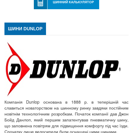
ШИННИЙ КАЛЬКУЛЯТОР
ШИНИ DUNLOP
Компанія Dunlop основана в 1888 р. в теперішній час
славиться новаторством на шинному ринку завдяки постійним
новітнім технологічним розробкам. Початок компанії дав Джон
Бойд Данлоп, який першим запатентував пневматичну шину,
що заповнена повітрям для підвищення комфорту під час їзди.
Спочатку лише велосипеди були оснащені цими шинами.