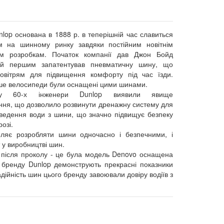
lop основана в 1888 р. в теперішній час славиться
м на шинному ринку завдяки постійним новітнім
им розробкам. Початок компанії дав Джон Бойд
ий першим запатентував пневматичну шину, що
овітрям для підвищення комфорту під час їзди.
ше велосипеди були оснащені цими шинами.
у 60-х інженери Dunlop виявили явище
ння, що дозволило розвинути дренажну систему для
дведення води з шини, що значно підвищує безпеку
озі.
ляє розробляти шини одночасно і безпечними, і
 у виробництві шин.
 після проколу - це була модель Denovo оснащена
 бренду Dunlop демонструють прекрасні показники
адійність шин цього бренду завоювали довіру водіїв з