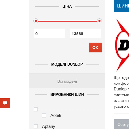
ШИН
ЦІНА
ОК
МОДЕЛІ DUNLOP
Ще одн
Всі моделі
комфорт
Dunlop 
системо
ВИРОБНИКИ ШИН
еластичн
усього с
Aoteli
Сорту
Aptany