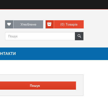
Улюблене
(0)
Товарів
ОНТАКТИ
Пошук