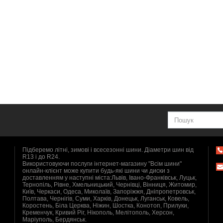
Підберемо літні, зимові і всесезонні шини. Діаметри шин від
R13 і до R24.
Використовуючи послуги інтернет-магазину "Всім шини"
онлайн-клієнт може купити будь-які шини чи диски з
доставленням у наступні міста:Львів, Івано-Франківськ, Луцьк,
Тернопіль, Рівне, Хмельницький, Чернівці, Вінниця, Житомир,
Київ, Черкаси, Одеса, Миколаїв, Запоріжжя, Дніпропетровськ,
Полтава, Чернігів, Суми, Харків, Донецьк, Луганськ, Ковель,
Коростень, Біла Церква, Ніжин, Шостка, Конотоп, Прилуки,
Кременчук, Кривий Ріг, Нікополь, Мелітополь, Херсон,
Маріуполь, Бердянськ.