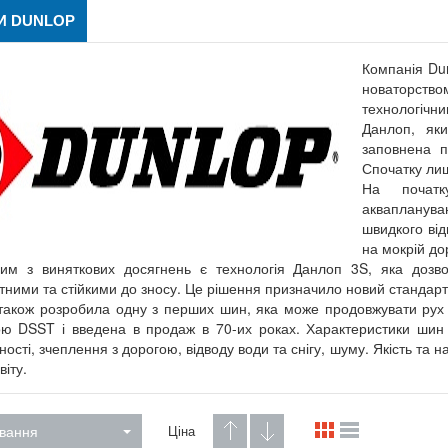
И DUNLOP
Компанія Dun
новаторство
технологічн
Данлоп, як
заповнена п
Спочатку ли
На початк
аквапланува
швидкого ві
на мокрій дор
им з виняткових досягнень є технологія Данлоп 3S, яка дозво
ними та стійкими до зносу. Це рішення призначило новий стандарт
також розробила одну з перших шин, яка може продовжувати рух
ю DSST і введена в продаж в 70-их роках. Характеристики шин
ості, зчеплення з дорогою, відводу води та снігу, шуму. Якість та н
віту.
вання
Ціна