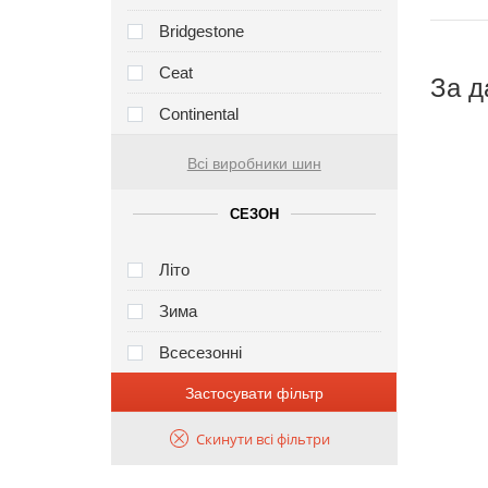
Bridgestone
Ceat
За д
Continental
Всі виробники шин
СЕЗОН
Літо
Зима
Всесезонні
Застосувати фільтр
Скинути всі фільтри