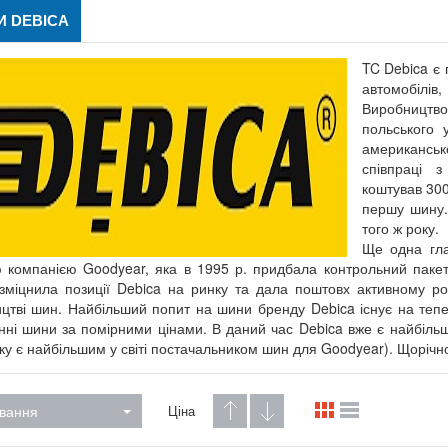
 DEBICA
TC Debica є
автомобілі
Виробництво
польського 
американсь
співпраці 
коштував 300
першу шину.
того ж року.
Ще одна глав
 компанією Goodyear, яка в 1995 р. придбала контрольний пакет
зміцнила позиції Debica на ринку та дала поштовх активному ро
цтві шин. Найбільший попит на шини бренду Debica існує на теперіш
нні шини за помірними цінами. В даний час Debica вже є найбільши
ку є найбільшим у світі постачальником шин для Goodyear). Щорічн
вання
Ціна