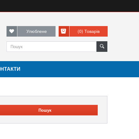
Улюблене
(0)
Товарів
ОНТАКТИ
Пошук