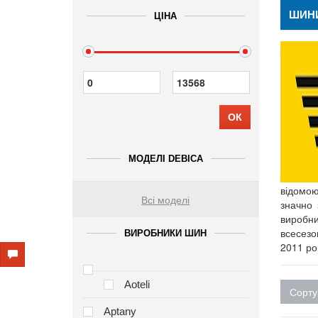
ШИНИ
ЦІНА
ОК
МОДЕЛІ DEBICA
відомою
Всі моделі
значно 
виробни
всесезо
ВИРОБНИКИ ШИН
2011 ро
Aoteli
Сорту
Aptany