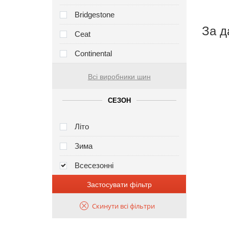
Bridgestone
За д
Ceat
Continental
Всі виробники шин
СЕЗОН
Літо
Зима
Всесезонні
Застосувати фільтр
Скинути всі фільтри