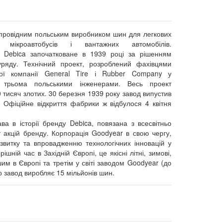
 провідним польським виробником шин для легкових
в, мікроавтобусів і вантажних автомобілів.
 Debica започатковане в 1939 році за рішенням
уряду. Технічний проект, розроблений фахівцями
кої компанії General Tire і Rubber Company у
з трьома польськими інженерами. Весь проект
 тисяч злотих. 30 березня 1939 року завод випустив
 Офіційне відкриття фабрики ж відбулося 4 квітня
а в історії бренду Debica, повязана з всесвітньо
 акцій бренду. Корпорація Goodyear в свою чергу,
звитку та впровадженню технологічних інновацій у
ній час в Західній Європі, це якісні літні, зимові,
м в Європі та третім у світі заводом Goodyear (до
о завод виробляє 15 мільйонів шин.