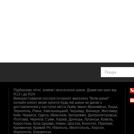
Підберемо літні, зимові і всесезонні шини. Діаметри шин від
R13 і до R24.
Використовуючи послуги інтернет-магазину "Всім шини"
онлайн-клієнт може купити будь-які шини чи диски з
доставленням у наступні міста:Львів, Івано-Франківськ, Луцьк,
Тернопіль, Рівне, Хмельницький, Чернівці, Вінниця, Житомир,
Київ, Черкаси, Одеса, Миколаїв, Запоріжжя, Дніпропетровськ,
Полтава, Чернігів, Суми, Харків, Донецьк, Луганськ, Ковель,
Коростень, Біла Церква, Ніжин, Шостка, Конотоп, Прилуки,
Кременчук, Кривий Ріг, Нікополь, Мелітополь, Херсон,
Маріуполь, Бердянськ.