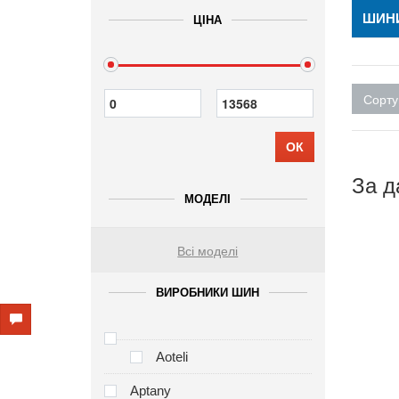
ШИН
ЦІНА
Сорту
ОК
За д
МОДЕЛІ
Всі моделі
ВИРОБНИКИ ШИН
Aoteli
Aptany