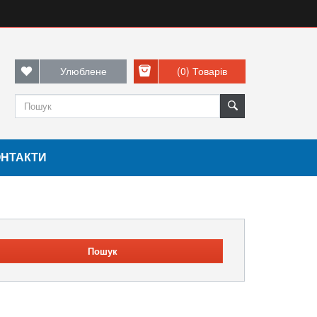
Улюблене
(0)
Товарів
ОНТАКТИ
Пошук