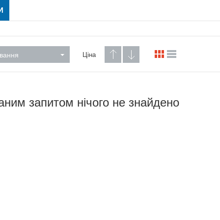
И
вання
Ціна
аним запитом нічого не знайдено