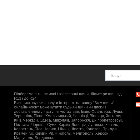
Підберемо літні, зимові і всесезонні шини. Діаметри шин від
R13 і до R24.
Використовуючи послуги інтернет-магазину "Всім шини"
онлайн-клієнт може купити будь-які шини чи диски з
доставленням у наступні міста:Львів, Івано-Франківськ, Луцьк,
Тернопіль, Рівне, Хмельницький, Чернівці, Вінниця, Житомир,
Київ, Черкаси, Одеса, Миколаїв, Запоріжжя, Дніпропетровськ,
Полтава, Чернігів, Суми, Харків, Донецьк, Луганськ, Ковель,
Коростень, Біла Церква, Ніжин, Шостка, Конотоп, Прилуки,
Кременчук, Кривий Ріг, Нікополь, Мелітополь, Херсон,
Маріуполь, Бердянськ.