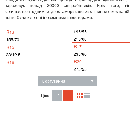
нараховує понад 20000 співробітників. Крім того, він
залишається одним з двох американських шинних компаній,
які не були куплені іноземними інвесторами.
195/55
R13
215/60
155/70
R17
R15
235/60
33/12.5
R20
R16
275/55
Сортування
Ціна