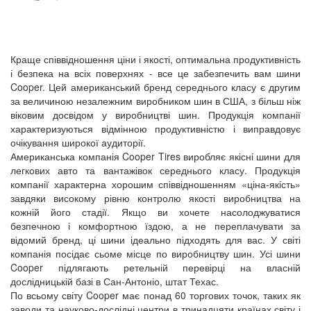
Краще співвідношення ціни і якості, оптимальна продуктивність
і безпека на всіх поверхнях - все це забезпечить вам шини
Cooper. Цей американський бренд середнього класу є другим
за величиною незалежним виробником шин в США, з більш ніж
віковим досвідом у виробництві шин. Продукція компанії
характеризуються відмінною продуктивністю і виправдовує
очікування широкої аудиторії.
Американська компанія Cooper Tires виробляє якісні шини для
легкових авто та вантажівок середнього класу. Продукція
компанії характерна хорошим співвідношенням «ціна-якість»
завдяки високому рівню контролю якості виробництва на
кожній його стадії. Якщо ви хочете насолоджуватися
безпечною і комфортною їздою, а не переплачувати за
відомий бренд, ці шини ідеально підходять для вас. У світі
компанія посідає сьоме місце по виробництву шин. Усі шини
Cooper підлягають ретельній перевірці на власній
дослідницькій базі в Сан-Антоніо, штат Техас.
По всьому світу Cooper має понад 60 торгових точок, таких як
заводи та науково-дослідні центри в тринадцяти країнах світу і