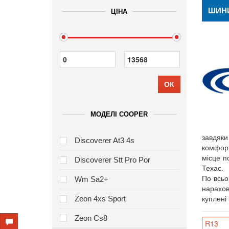
ШИН
ЦІНА
ОК
МОДЕЛІ COOPER
завдяки
Discoverer At3 4s
комфорт
місце п
Discoverer Stt Pro Por
Техас.
По всьо
Wm Sa2+
нарахов
куплені
Zeon 4xs Sport
Zeon Cs8
R13