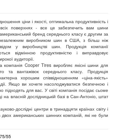
дношення ціни і якості, оптимальна продуктивність і
всіх поверхнях - все це забезпечить вам шини
американський бренд середнього класу є другим за
незалежним виробником шин в США, з більш ніж
свідом у виробництві шин. Продукція компанії
ються відмінною продуктивністю і виправдовує
ирокої аудиторії.
а компанія Cooper Tires виробляє якісні шини для
то та вантажівок середнього класу. Продукція
рактерна хорошим співвідношенням «ціна-якість»
адії. Якщо ви хочете насолоджуватися безпечною і
 підходять для вас. У світі компанія посідає сьоме
 на власній дослідницькій базі в Сан-Антоніо, штат
ауково-дослідні центри в тринадцяти країнах світу і
з двох американських шинних компаній, які не були
75/55