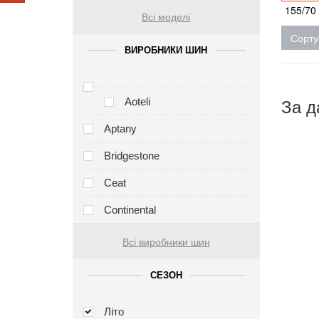
155/70
Всі моделі
Сорту
ВИРОБНИКИ ШИН
За д
Aoteli
Aptany
Bridgestone
Ceat
Continental
Всі виробники шин
СЕЗОН
Літо