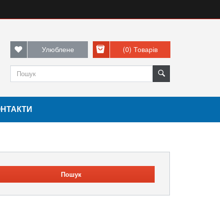
Улюблене
(0)
Товарів
ОНТАКТИ
Пошук