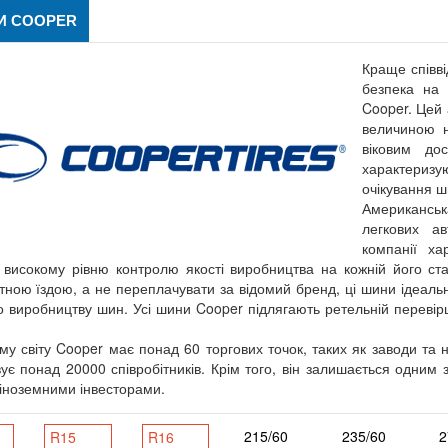
И COOPER
Краще співві
безпека на 
Cooper. Цей 
величиною 
віковим до
характеризу
очікування ш
Американськ
легкових ав
компанії ха
 високому рівню контролю якості виробництва на кожній його ст
ною їздою, а не переплачувати за відомий бренд, ці шини ідеально
о виробництву шин. Усі шини Cooper підлягають ретельній перевірці
му світу Cooper має понад 60 торгових точок, таких як заводи та н
ує понад 20000 співробітників. Крім того, він залишається одним 
 іноземними інвесторами.
215/60
235/60
2
R15
R16