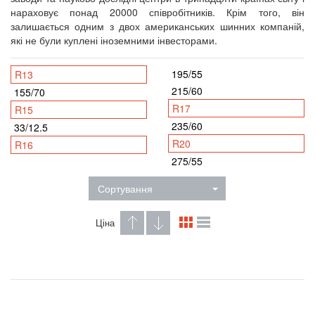
нараховує понад 20000 співробітників. Крім того, він
залишається одним з двох американських шинних компаній,
які не були куплені іноземними інвесторами.
195/55
R13
215/60
155/70
R17
R15
235/60
33/12.5
R20
R16
275/55
Сортування
Ціна