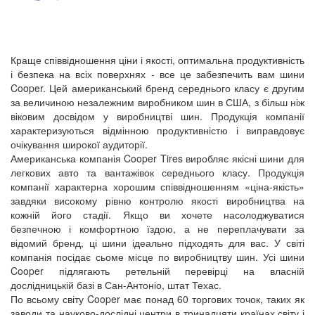
Краще співвідношення ціни і якості, оптимальна продуктивність
і безпека на всіх поверхнях - все це забезпечить вам шини
Cooper. Цей американський бренд середнього класу є другим
за величиною незалежним виробником шин в США, з більш ніж
віковим досвідом у виробництві шин. Продукція компанії
характеризуються відмінною продуктивністю і виправдовує
очікування широкої аудиторії.
Американська компанія Cooper Tires виробляє якісні шини для
легкових авто та вантажівок середнього класу. Продукція
компанії характерна хорошим співвідношенням «ціна-якість»
завдяки високому рівню контролю якості виробництва на
кожній його стадії. Якщо ви хочете насолоджуватися
безпечною і комфортною їздою, а не переплачувати за
відомий бренд, ці шини ідеально підходять для вас. У світі
компанія посідає сьоме місце по виробництву шин. Усі шини
Cooper підлягають ретельній перевірці на власній
дослідницькій базі в Сан-Антоніо, штат Техас.
По всьому світу Cooper має понад 60 торгових точок, таких як
заводи та науково-дослідні центри в тринадцяти країнах світу і