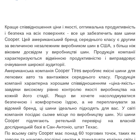
Краще співвідношення ціни і якості, оптимальна продуктивність
і безпека на всіх поверхнях - все це забезпечить вам шини
Cooper. Цей американський бренд середнього класу є другим
за величиною незалежним виробником шин в США, з більш ніж
віковим досвідом у виробництві шин. Продукція компанії
характеризуються відмінною продуктивністю і виправдовує
очікування широкої аудиторії.
Американська компанія Cooper Tires виробляє якісні шини для
легкових авто та вантажівок середнього класу. Продукція
компанії характерна хорошим співвідношенням «ціна-якість»
завдяки високому рівню контролю якості виробництва на
кожній його стадії. Якщо ви хочете насолоджуватися
безпечною і комфортною їздою, а не переплачувати за
відомий бренд, ці шини ідеально підходять для вас. У світі
компанія посідає сьоме місце по виробництву шин. Усі шини
Cooper підлягають ретельній перевірці на власній
дослідницькій базі в Сан-Антоніо, штат Техас.
По всьому світу Cooper має понад 60 торгових точок, таких як
заводи та науково-дослідні центри в тринадцяти країнах світу і