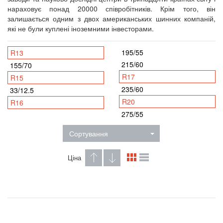
нараховує понад 20000 співробітників. Крім того, він
залишається одним з двох американських шинних компаній,
які не були куплені іноземними інвесторами.
195/55
R13
215/60
155/70
R17
R15
235/60
33/12.5
R20
R16
275/55
Сортування
Ціна