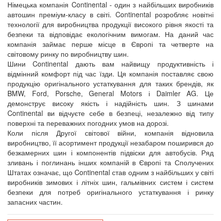
Німецька компанія Continental - один з найбільших виробників
автошин преміум-класу в світі. Continental розробляє новітні
технології для виробництва продукції високого рівня якості та
безпеки та відповідає екологічним вимогам. На даний час
компанія займає перше місце в Європі та четверте на
світовому ринку по виробництву шин.
Шини Continental дають вам найвищу продуктивність і
відмінний комфорт під час їзди. Ця компанія поставляє свою
продукцію оригінального устаткування для таких брендів, як
BMW, Ford, Porsche, General Motors і Daimler AG. Це
демонструє високу якість і надійність шин. З шинами
Continental ви відчуєте себе в безпеці, незалежно від типу
поверхні та переважних погодних умов на дорозі.
Коли після Другої світової війни, компанія відновила
виробництво, її асортимент продукції незабаром поширився до
безкамерних шин і компонентів підвіски для автобусів. Ряд
зливань і поглинань інших компаній в Європі та Сполучених
Штатах означає, що Continental став одним з найбільших у світі
виробників зимових і літніх шин, гальмівних систем і систем
безпеки для потреб оригінального устаткування і ринку
запасних частин.