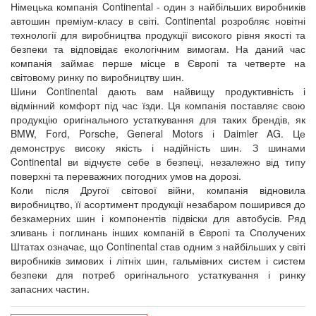
Німецька компанія Continental - один з найбільших виробників
автошин преміум-класу в світі. Continental розробляє новітні
технології для виробництва продукції високого рівня якості та
безпеки та відповідає екологічним вимогам. На даний час
компанія займає перше місце в Європі та четверте на
світовому ринку по виробництву шин.
Шини Continental дають вам найвищу продуктивність і
відмінний комфорт під час їзди. Ця компанія поставляє свою
продукцію оригінального устаткування для таких брендів, як
BMW, Ford, Porsche, General Motors і Daimler AG. Це
демонструє високу якість і надійність шин. З шинами
Continental ви відчуєте себе в безпеці, незалежно від типу
поверхні та переважних погодних умов на дорозі.
Коли після Другої світової війни, компанія відновила
виробництво, її асортимент продукції незабаром поширився до
безкамерних шин і компонентів підвіски для автобусів. Ряд
зливань і поглинань інших компаній в Європі та Сполучених
Штатах означає, що Continental став одним з найбільших у світі
виробників зимових і літніх шин, гальмівних систем і систем
безпеки для потреб оригінального устаткування і ринку
запасних частин.