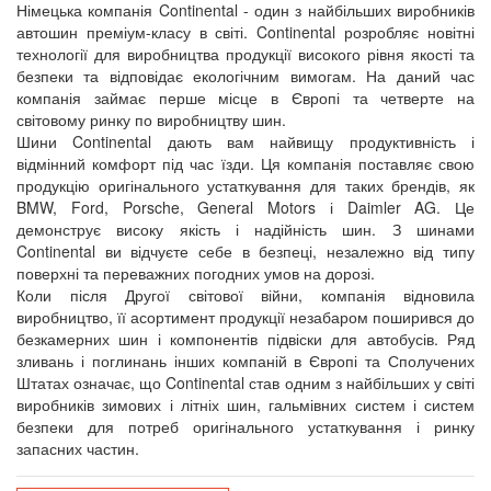
Німецька компанія Continental - один з найбільших виробників
автошин преміум-класу в світі. Continental розробляє новітні
технології для виробництва продукції високого рівня якості та
безпеки та відповідає екологічним вимогам. На даний час
компанія займає перше місце в Європі та четверте на
світовому ринку по виробництву шин.
Шини Continental дають вам найвищу продуктивність і
відмінний комфорт під час їзди. Ця компанія поставляє свою
продукцію оригінального устаткування для таких брендів, як
BMW, Ford, Porsche, General Motors і Daimler AG. Це
демонструє високу якість і надійність шин. З шинами
Continental ви відчуєте себе в безпеці, незалежно від типу
поверхні та переважних погодних умов на дорозі.
Коли після Другої світової війни, компанія відновила
виробництво, її асортимент продукції незабаром поширився до
безкамерних шин і компонентів підвіски для автобусів. Ряд
зливань і поглинань інших компаній в Європі та Сполучених
Штатах означає, що Continental став одним з найбільших у світі
виробників зимових і літніх шин, гальмівних систем і систем
безпеки для потреб оригінального устаткування і ринку
запасних частин.