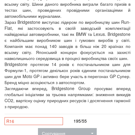
всьому світу. Шини даного виробника виграли багато призів в
тестах шин, проведених провідними організаціями й
автомобільними журналами.
Зараз Bridgestone виступає лідером по виробництву шин Run-
Flat, які застосовують в своїй заводській комплектації
найвідоміші автовиробники, такі як BMW та Lexus. Bridgestone
є найбільшим виробником шин і гумових виробів у світі.
Компанія має понад 140 заводів в більш ніж 20 країнах по
всьому світу. Японський концерн фокусується на захисті
навколишнього середовища в процесі виробництва своїх шин.
Bridgestone протягом 14 років є постачальником шин для
Формули-1, протягом декількох років єдиним постачальником
шин для Moto GP і активно бере участь в перегонах GP Супер.
Бренд міцно асоціюється з автоспортом.
Заглядаючи вперед, Bridgestone Group просуває вперед
глобальні ініціативи за трьома напрямками: зниження викидів
CO2, вартісну оцінку природних ресурсів і досягнення гармонії
з природою.
195/55
R16
Сортування