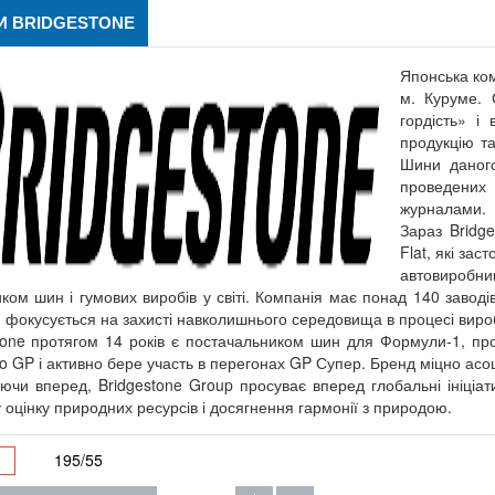
 BRIDGESTONE
Японська ком
м. Куруме. 
гордість» і
продукцію та
Шини даного
проведених
журналами.
Зараз Bridg
Flat, які зас
автовиробник
ком шин і гумових виробів у світі. Компанія має понад 140 заводів
 фокусується на захисті навколишнього середовища в процесі виро
tone протягом 14 років є постачальником шин для Формули-1, пр
o GP і активно бере участь в перегонах GP Супер. Бренд міцно асо
ючи вперед, Bridgestone Group просуває вперед глобальні ініціа
у оцінку природних ресурсів і досягнення гармонії з природою.
195/55