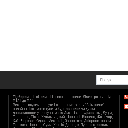
Підберемо літні, зимові і всесезонні шини. Діаметри шин від
R13 і до R24.
Використовуючи послуги інтернет-магазину "Всім шини"
онлайн-клієнт може купити будь-які шини чи диски з
доставленням у наступні міста:Львів, Івано-Франківськ, Луцьк,
Тернопіль, Рівне, Хмельницький, Чернівці, Вінниця, Житомир,
Київ, Черкаси, Одеса, Миколаїв, Запоріжжя, Дніпропетровськ,
Полтава, Чернігів, Суми, Харків, Донецьк, Луганськ, Ковель,