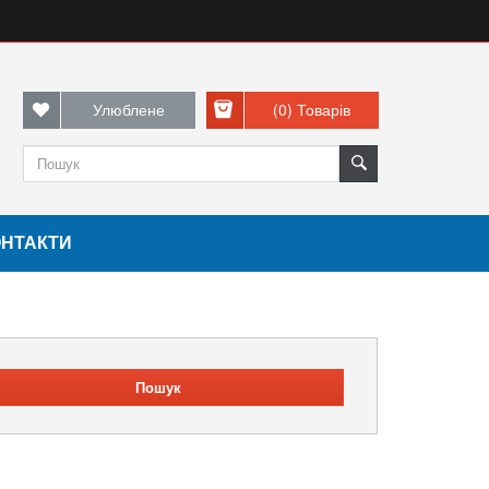
Улюблене
(0)
Товарів
ОНТАКТИ
Пошук