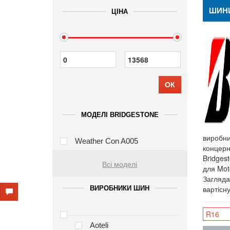
ШИНИ
ЦІНА
ОК
МОДЕЛІ BRIDGESTONE
виробни
Weather Con A005
концерн
Bridges
Всі моделі
для Mot
Загляда
вартісн
ВИРОБНИКИ ШИН
R16
Aoteli