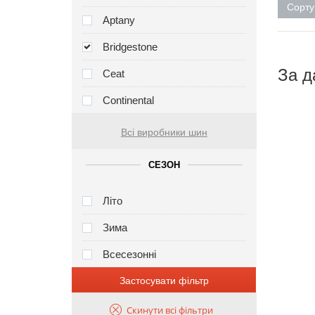
Сорту
Aptany
Bridgestone
За д
Ceat
Continental
Всі виробники шин
СЕЗОН
Літо
Зима
Всесезонні
Застосувати фільтр
Скинути всі фільтри