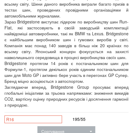
всьому світу. Шини даного виробника виграли багато призів в
тестах шин, проведених провідними організаціями й
автомобільними журналами.
Зараз Bridgestone виступає лідером по виробництву шин Run-
Flat, які застосовують в своїй заводській комплектації
найвідоміші автовиробники, такі як BMW та Lexus. Bridgestone
є найбільшим виробником шин і гумових виробів у світі.
Компанія має понад 140 заводів в більш ніж 20 країнах по
всьому світу. Японський концерн фокусується на захисті
навколишнього середовища в процесі виробництва своїх шин.
Bridgestone протягом 14 років є постачальником шин для
Формули-1, протягом декількох років єдиним постачальником
шин для Moto GP і активно бере участь в перегонах GP Супер.
Бренд міцно асоціюється з автоспортом.
Заглядаючи вперед, Bridgestone Group просуває вперед
глобальні ініціативи за трьома напрямками: зниження викидів
CO2, вартісну оцінку природних ресурсів і досягнення гармонії
з природою.
195/55
R16
Сортування