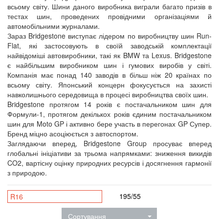
всьому світу. Шини даного виробника виграли багато призів в
тестах шин, проведених провідними організаціями й
автомобільними журналами.
Зараз Bridgestone виступає лідером по виробництву шин Run-
Flat, які застосовують в своїй заводській комплектації
найвідоміші автовиробники, такі як BMW та Lexus. Bridgestone
є найбільшим виробником шин і гумових виробів у світі.
Компанія має понад 140 заводів в більш ніж 20 країнах по
всьому світу. Японський концерн фокусується на захисті
навколишнього середовища в процесі виробництва своїх шин.
Bridgestone протягом 14 років є постачальником шин для
Формули-1, протягом декількох років єдиним постачальником
шин для Moto GP і активно бере участь в перегонах GP Супер.
Бренд міцно асоціюється з автоспортом.
Заглядаючи вперед, Bridgestone Group просуває вперед
глобальні ініціативи за трьома напрямками: зниження викидів
CO2, вартісну оцінку природних ресурсів і досягнення гармонії
з природою.
195/55
R16
Сортування