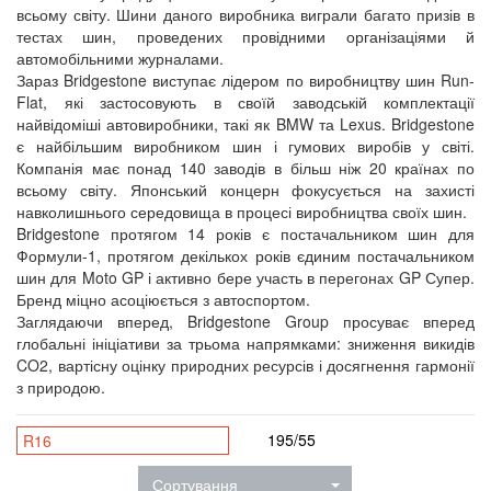
всьому світу. Шини даного виробника виграли багато призів в
тестах шин, проведених провідними організаціями й
автомобільними журналами.
Зараз Bridgestone виступає лідером по виробництву шин Run-
Flat, які застосовують в своїй заводській комплектації
найвідоміші автовиробники, такі як BMW та Lexus. Bridgestone
є найбільшим виробником шин і гумових виробів у світі.
Компанія має понад 140 заводів в більш ніж 20 країнах по
всьому світу. Японський концерн фокусується на захисті
навколишнього середовища в процесі виробництва своїх шин.
Bridgestone протягом 14 років є постачальником шин для
Формули-1, протягом декількох років єдиним постачальником
шин для Moto GP і активно бере участь в перегонах GP Супер.
Бренд міцно асоціюється з автоспортом.
Заглядаючи вперед, Bridgestone Group просуває вперед
глобальні ініціативи за трьома напрямками: зниження викидів
CO2, вартісну оцінку природних ресурсів і досягнення гармонії
з природою.
195/55
R16
Сортування