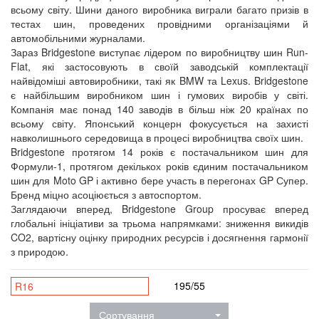
всьому світу. Шини даного виробника виграли багато призів в
тестах шин, проведених провідними організаціями й
автомобільними журналами.
Зараз Bridgestone виступає лідером по виробництву шин Run-
Flat, які застосовують в своїй заводській комплектації
найвідоміші автовиробники, такі як BMW та Lexus. Bridgestone
є найбільшим виробником шин і гумових виробів у світі.
Компанія має понад 140 заводів в більш ніж 20 країнах по
всьому світу. Японський концерн фокусується на захисті
навколишнього середовища в процесі виробництва своїх шин.
Bridgestone протягом 14 років є постачальником шин для
Формули-1, протягом декількох років єдиним постачальником
шин для Moto GP і активно бере участь в перегонах GP Супер.
Бренд міцно асоціюється з автоспортом.
Заглядаючи вперед, Bridgestone Group просуває вперед
глобальні ініціативи за трьома напрямками: зниження викидів
CO2, вартісну оцінку природних ресурсів і досягнення гармонії
з природою.
195/55
R16
Сортування