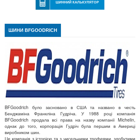
ШИННИЙ КАЛЬКУЛЯТОР
ШИНИ BFGOODRICH
BFGoodrich було засновано в США та названо в честь
Бенджаміна Франкліна Гудріча. У 1988 році компанія
BFGoodrich продала всі права на назву компанії Michelin,
однак до того, корпорація Гудріч була першим в Америці
виробником шин.
Це компанія з історією та з чисельними трофеями, здобутими