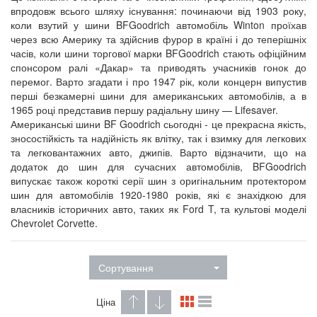
впродовж всього шляху існування: починаючи від 1903 року,
коли взутий у шини BFGoodrich автомобіль Winton проїхав
через всю Америку та здійснив фурор в країні і до теперішніх
часів, коли шини торгової марки BFGoodrich стають офіційним
спонсором ралі «Дакар» та приводять учасників гонок до
перемог. Варто згадати і про 1947 рік, коли концерн випустив
перші безкамерні шини для американських автомобілів, а в
1965 році представив першу радіальну шину — Lifesaver.
Американські шини BF Goodrich сьогодні - це прекрасна якість,
зносостійкість та надійність як влітку, так і взимку для легкових
та легковантажних авто, джипів. Варто відзначити, що на
додаток до шин для сучасних автомобілів, BFGoodrich
випускає також короткі серії шин з оригінальним протектором
шин для автомобілів 1920-1980 років, які є знахідкою для
власників історичних авто, таких як Ford T, та культові моделі
Chevrolet Corvette.
Сортування
Ціна