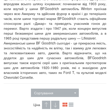
впродовж всього шляху існування: починаючи від 1903 року,
коли взутий у шини BFGoodrich автомобіль Winton проїхав
через всю Америку та здійснив фурор в країні і до теперішніх
часів, коли шини торгової марки BFGoodrich стають офіційним
спонсором ралі «Дакар» та приводять учасників гонок до
перемог. Варто згадати і про 1947 рік, коли концерн випустив
перші безкамерні шини для американських автомобілів, а в
1965 році представив першу радіальну шину — Lifesaver.
Американські шини BF Goodrich сьогодні - це прекрасна якість,
зносостійкість та надійність як влітку, так і взимку для легкових
та легковантажних авто, джипів. Варто відзначити, що на
додаток до шин для сучасних автомобілів, BFGoodrich
випускає також короткі серії шин з оригінальним протектором
шин для автомобілів 1920-1980 років, які є знахідкою для
власників історичних авто, таких як Ford T, та культові моделі
Chevrolet Corvette.
Сортування
Ціна