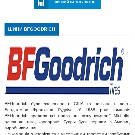
ШИННИЙ КАЛЬКУЛЯТОР
ШИНИ BFGOODRICH
BFGoodrich було засновано в США та названо в честь
Бенджаміна Франкліна Гудріча. У 1988 році компанія
BFGoodrich продала всі права на назву компанії Michelin,
однак до того, корпорація Гудріч була першим в Америці
виробником шин.
Це компанія з історією та з чисельними трофеями, здобутими